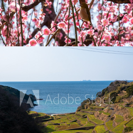
浜野浦の棚田
2021