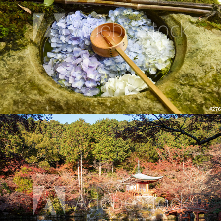
昼間の醍醐寺・弁天堂
2019