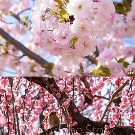
白い枝垂れ梅とメジロ
2021