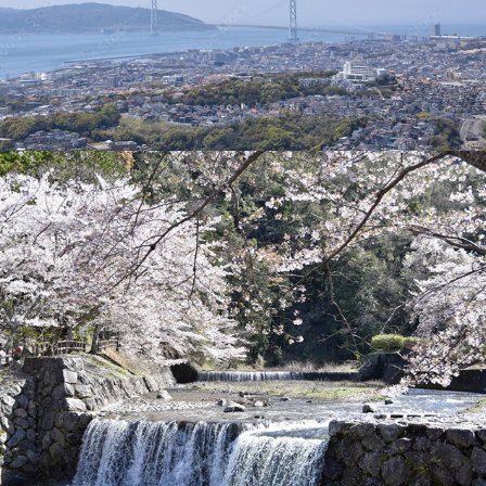
七谷川「和らぎの道】桜
2024