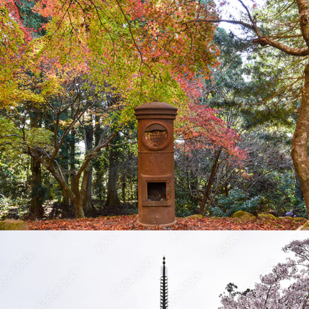
播州清水寺
2022
壷阪寺の桜大仏
2024