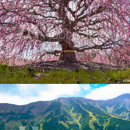
2019
行者環林道のナメゴ谷
2018