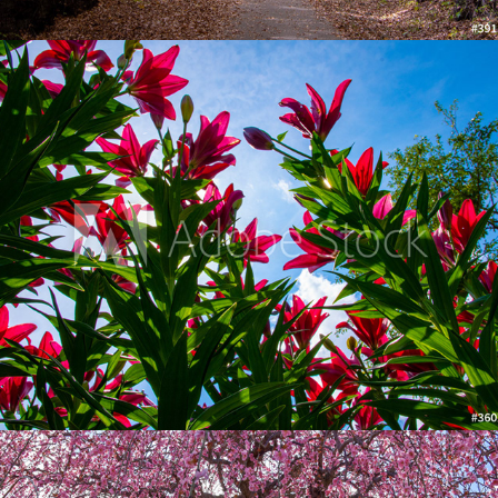
篠山玉水ゆり園
2020
鈴鹿の森庭園枝垂れ桜