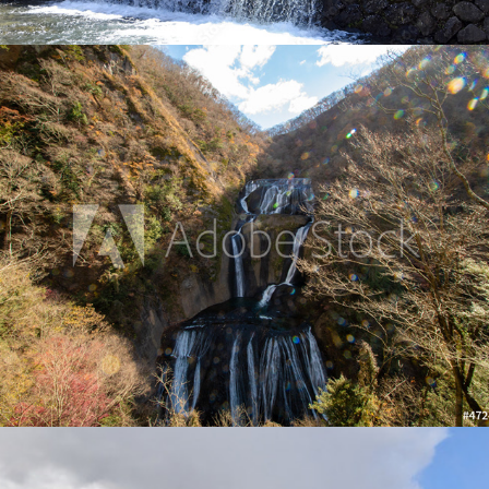
紅葉と袋田の滝
2021
石切山脈の地図にない池と紅葉