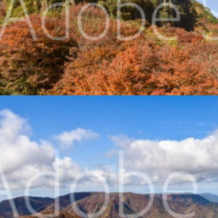
御在所岳と紅葉
2021