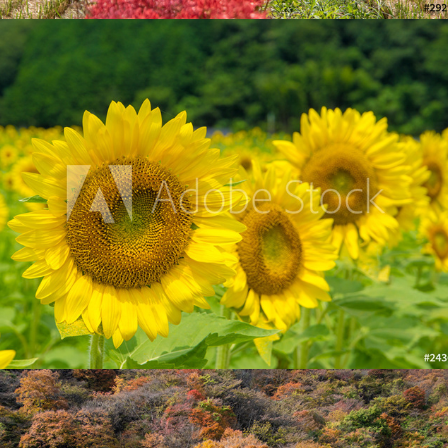
佐用町ひまわり畑
2016
めがね橋（碓氷峠第三橋梁）
2020