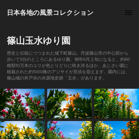
日本各地の風景コレクション
篠山玉水ゆり園
歴史と伝統につつまれた城下町篠山。丹波篠山市の中心部から
歩いて5分のところにあるゆり園。例年6月上旬になると、約60
種類10万本のユリが色とりどりに咲き誇るほか、あじさい園に
植栽された約1000株のアジサイが見頃を迎えます。園内には、
篠山城の井戸水の水源地史跡「玉水」があります。