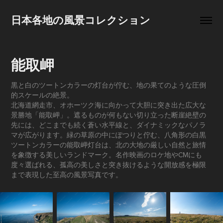
日本各地の風景コレクション
能取岬
黒と白のツートンカラーの灯台が佇む、地の果てのような圧倒
的スケールの絶景。
北海道網走市、オホーツク海に向かって大胆に突き出た広大な
景勝地「能取岬」。遮るものが何もない切り立った断崖絶壁の
先には、どこまでも続く蒼い水平線と、ダイナミックなパノラ
マが広がります。緑の草原の中にぽつりと佇む、八角形の白黒
ツートンカラーの能取岬灯台は、北の大地の厳しい自然と旅情
を象徴する美しいランドマーク。名作映画のロケ地やCMにも
度々選ばれる、孤高の美しさと突き抜けるような開放感を極限
まで表現した至高の風景写真です。